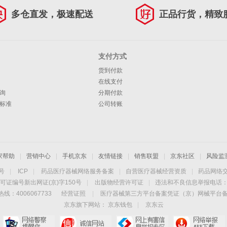
多仓直发，极速配送
正品行货，精致
支付方式
货到付款
在线支付
询
分期付款
标准
公司转账
家帮助
|
营销中心
|
手机京东
|
友情链接
|
销售联盟
|
京东社区
|
风险监
4号
|
ICP
|
药品医疗器械网络服务备案
|
自营医疗器械经营资质
|
药品网络
可证编号新出网证(京)字150号
|
出版物经营许可证
|
违法和不良信息举报电话：40
线：4006067733
经营证照
|
医疗器械第三方平台备案凭证（京）网械平台备字（
京东旗下网站：
京东钱包
|
京东云