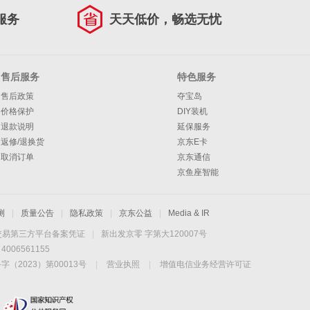
服务
天天低价，畅选无忧
售后服务
特色服务
售后政策
夺宝岛
价格保护
DIY装机
退款说明
延保服务
返修/退换货
京东E卡
取消订单
京东通信
京鱼座智能
测
|
质量公告
|
隐私政策
|
京东公益
|
Media & IR
交易第三方平台备案凭证
|
新出发京零 字第大120007号
06561155
2023）第00013号
|
营业执照
|
增值电信业务经营许可证