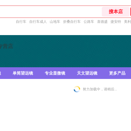
自行车
自行车成人
山地车
折叠自行车
公路车
喜德盛
捷安特
美利
专营店
镜
单筒望远镜
专业显微镜
天文望远镜
更多产品
努力加载中，请稍后...