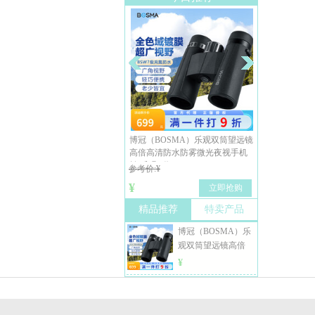
博冠（BOSMA）乐观双筒望远镜
高倍高清防水防雾微光夜视手机
拍 乐观II代8X32
参考价:¥
¥
立即抢购
精品推荐
特卖产品
博冠（BOSMA）乐
观双筒望远镜高倍
高清防水防雾微光
¥
夜视手机拍 乐观II
代8X32