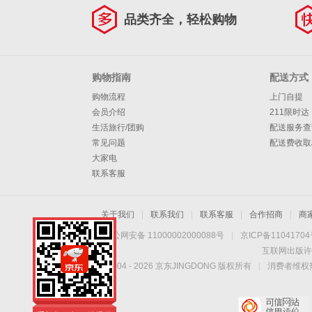
品类齐全，轻松购物
购物指南
配送方式
购物流程
上门自提
会员介绍
211限时达
生活旅行/团购
配送服务查
常见问题
配送费收取
大家电
联系客服
关于我们
|
联系我们
|
联系客服
|
合作招商
|
商
京公网安备 11000002000088号
|
京ICP备1104170
互联网出版许
Copyright © 2004 -
2026
京东JINGDONG 版权所有
|
消费者维权热
手机扫一扫，劲爆优
惠触手可得！