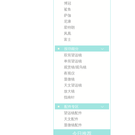
博冠
鲨鱼
萨伽
尼康
星特朗
凤凰
富士
按功能分
双筒望远镜
单筒望远镜
观赏镜/观鸟镜
夜视仪
显微镜
天文望远镜
放大镜
指南针
配件专区
望远镜配件
天文配件
显微镜配件
今日推荐