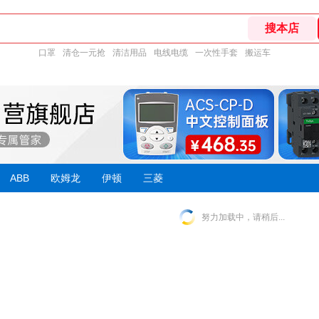
口罩
清仓一元抢
清洁用品
电线电缆
一次性手套
搬运车
ABB
欧姆龙
伊顿
三菱
努力加载中，请稍后...