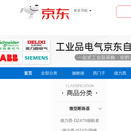
更多导航
服装城
食品
金融
首页
全部分类
施耐德
西门子
德力西
CLASSIFICATION
商品分类
微型断路器
德力西-DZ47S领航者
德力西-DZ47V登峰