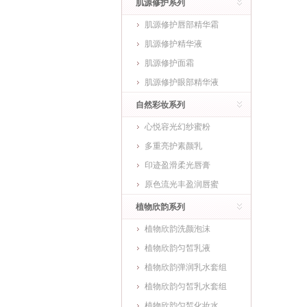
肌源修护系列
肌源修护唇部精华霜
肌源修护精华液
肌源修护面霜
肌源修护眼部精华液
自然彩妆系列
心悦容光幻纱蜜粉
多重亮护素颜乳
印迹盈滑柔光唇膏
原色流光丰盈润唇蜜
植物欣韵系列
植物欣韵洗颜泡沫
植物欣韵匀皙乳液
植物欣韵弹润乳水套组
植物欣韵匀皙乳水套组
植物欣韵匀皙化妆水