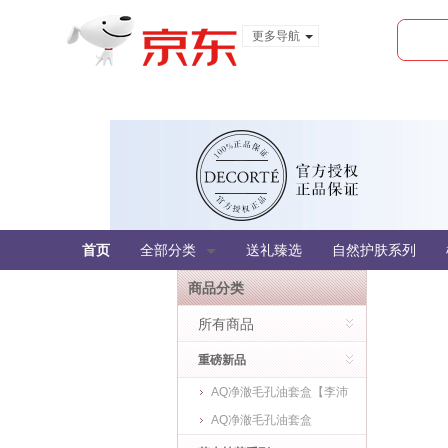
更多导航
服装城
食品
金融
首页
全部分类
送礼臻选
自然护肤系列
商品分类
所有商品
重磅新品
AQ净澈毛孔油套盒【李沛
恩专属】
AQ净澈毛孔油套盒