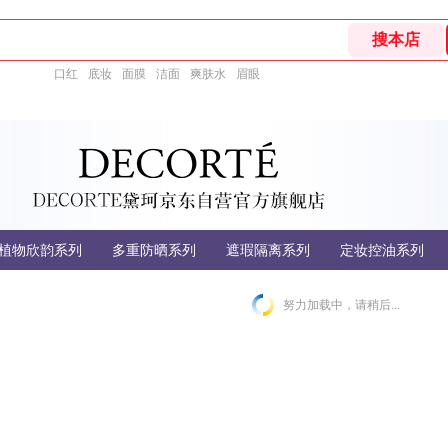
口红
底妆
面膜
洁面
爽肤水
眉眼
植物欣韵系列
多重防晒系列
遮瑕隔离系列
定妆控油系列
努力加载中，请稍后...