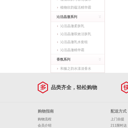
植物欣韵蕴活精华霜
沁活晶澈系列
沁活晶澈柔肤乳
沁活晶澈双效洁肤乳
沁活晶澈乳水套组
沁活晶澈精华霜
香氛系列
和服之韵水漾淡香水
品类齐全，轻松购物
购物指南
配送方式
购物流程
上门自提
会员介绍
211限时达