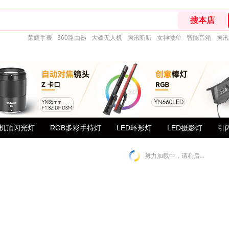
荣耀手表
360路由器
大疆无人机
腾讯听听
女神微单
智能音箱
腾讯
机顶闪光灯
RGB多彩手持灯
LED环形灯
LED摄影灯
引
努力加载中，请稍后...