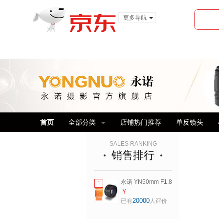
更多导航
服装城
食品
金融
首页
全部分类
店铺热门推荐
单反镜头
SALES RANKING
销售排行
永诺 YN50mm F1.8
1
多规格R口小痰盂单
￥
反微单标准定焦镜
20000
已有
人评价
头 适用索尼口尼康
Z口佳能口相机