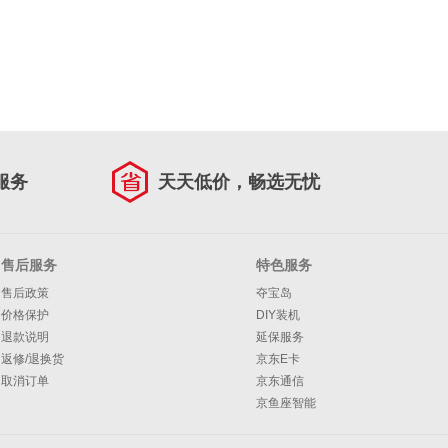
服务
天天低价，畅选无忧
售后服务
特色服务
售后政策
夺宝岛
价格保护
DIY装机
退款说明
延保服务
返修/退换货
京东E卡
取消订单
京东通信
京鱼座智能