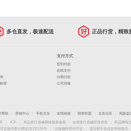
多仓直发，极速配送
正品行货，精致
支付方式
货到付款
在线支付
询
分期付款
标准
公司转账
家帮助
|
营销中心
|
手机京东
|
友情链接
|
销售联盟
|
京东社区
|
风险监
4号
|
ICP
|
药品医疗器械网络服务备案
|
自营医疗器械经营资质
|
药品网络
可证编号新出网证(京)字150号
|
出版物经营许可证
|
违法和不良信息举报电话：40