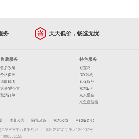
服务
天天低价，畅选无忧
售后服务
特色服务
售后政策
夺宝岛
价格保护
DIY装机
退款说明
延保服务
返修/退换货
京东E卡
取消订单
京东通信
京鱼座智能
测
|
质量公告
|
隐私政策
|
京东公益
|
Media & IR
交易第三方平台备案凭证
|
新出发京零 字第大120007号
06561155