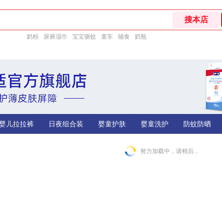
奶粉
尿裤湿巾
宝宝驱蚊
童车
辅食
奶瓶
婴儿拉拉裤
日夜组合装
婴童护肤
婴童洗护
防蚊防晒
努力加载中，请稍后...