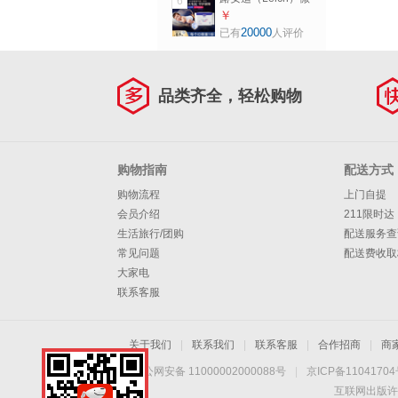
6
片
气候试用 组合装婴
￥
儿纸尿片拉拉裤尿
20000
已有
人评价
不湿干爽透气宝宝
尿不湿 试用装拉拉
裤XXL码3片【2+1
品类齐全，轻松购物
日夜组合装】
购物指南
配送方式
购物流程
上门自提
会员介绍
211限时达
生活旅行/团购
配送服务查
常见问题
配送费收取
大家电
联系客服
关于我们
|
联系我们
|
联系客服
|
合作招商
|
商
京公网安备 11000002000088号
|
京ICP备1104170
互联网出版许