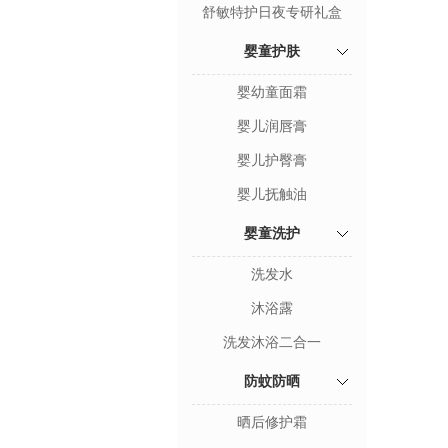
舒敏特护日夜专研礼盒
婴童护肤
婴幼童面霜
婴儿润唇膏
婴儿护臀膏
婴儿抚触油
婴童洗护
洗发水
沐浴露
洗发沐浴二合一
防蚊防晒
晒后修护霜