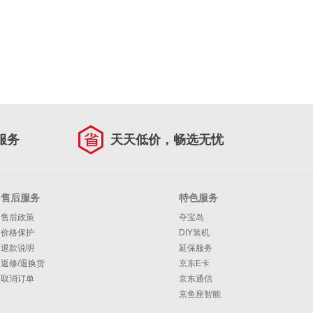
服务
天天低价，畅选无忧
售后服务
特色服务
售后政策
夺宝岛
价格保护
DIY装机
退款说明
延保服务
返修/退换货
京东E卡
取消订单
京东通信
京鱼座智能