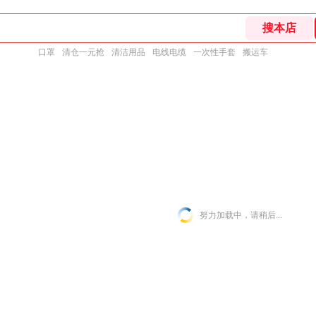
口罩
清仓一元抢
清洁用品
电线电缆
一次性手套
搬运车
努力加载中，请稍后...