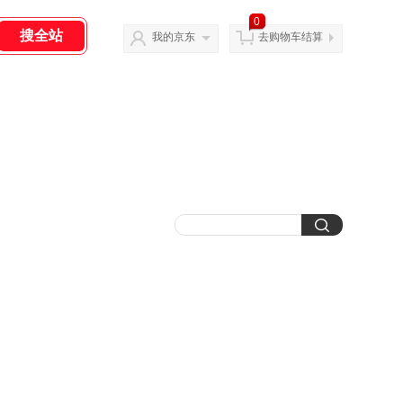
0
我的京东
去购物车结算