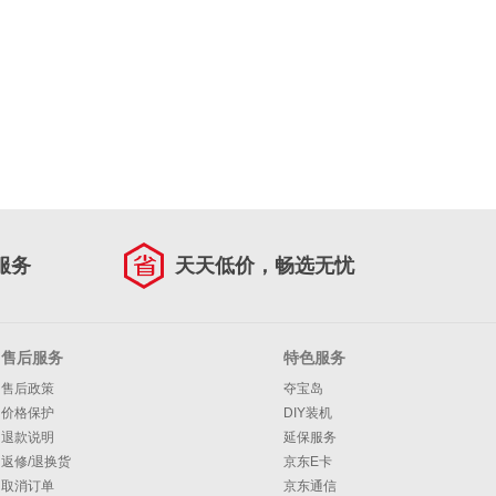
服务
天天低价，畅选无忧
售后服务
特色服务
售后政策
夺宝岛
价格保护
DIY装机
退款说明
延保服务
返修/退换货
京东E卡
取消订单
京东通信