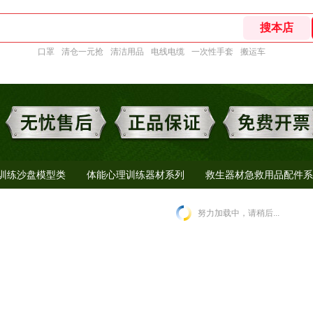
口罩
清仓一元抢
清洁用品
电线电缆
一次性手套
搬运车
训练沙盘模型类
体能心理训练器材系列
救生器材急救用品配件系
努力加载中，请稍后...