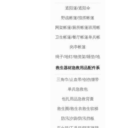
遮阳篷/遮阳伞
野战帐篷/指挥帐篷
网架帐篷/厕所帐篷班用帐
篷
卫生帐篷/餐厅帐篷单兵帐
篷/双人帐篷
岗亭帐篷
绳子/地钉/物资架/睡垫/地
垫
救生器材急救用品配件系
三角巾/止血带/创伤绷带
列
单兵急救包
包扎用品急救背囊
救生圈/救生衣救生软梯
防汛沙袋/防汛挡板