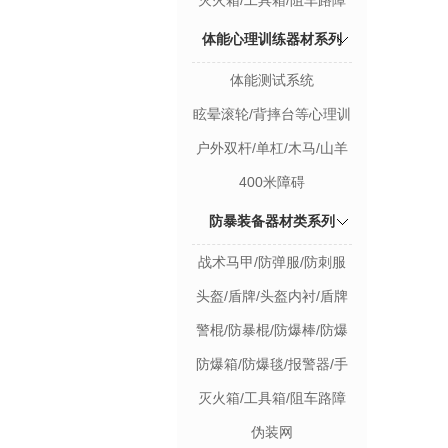
灭火箱/工具箱/阻车路障
体能心理训练器材系列
体能测试系统
眩晕滚轮/背摔台等心理训
练器材
户外双杆/单杠/木马/山羊
400米障碍
防暴装备器材类系列
战术马甲/防弹服/防刺服
防爆套装
头盔/盾牌/头盔内衬/盾牌
支架盔甲/护具/防割手套
警棍/防暴棍/防爆棒/防爆
灯/警示灯钢叉
防爆箱/防爆毯/报警器/手
摇报警器防爆装备架
灭火箱/工具箱/阻车路障
伪装网