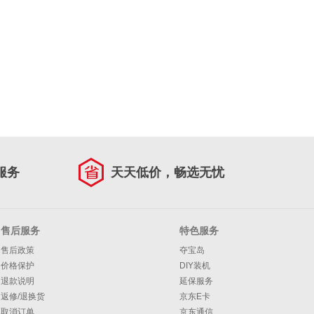
服务
天天低价，畅选无忧
售后服务
特色服务
售后政策
夺宝岛
价格保护
DIY装机
退款说明
延保服务
返修/退换货
京东E卡
取消订单
京东通信