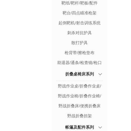
靶纸/靶杆/靶板/配件
关系列
靶台/四点瞄准枪架
起倒靶机/射击训练系统
刺杀对抗护具
散打护具
枪背带/擦枪垫布
助退器/通条/检查镜/枪口
帽
折叠桌椅床系列
野战作业桌/折叠作业桌/
标图桌
野战作业椅/折叠作业椅/
多功能写字椅/马扎
野战折叠床/便携折叠床
野战折叠担架
帐篷及配件系列