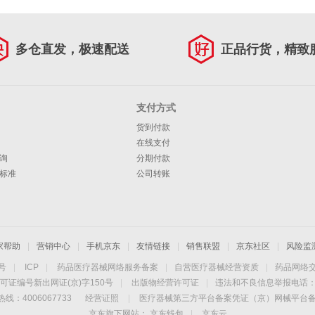
多仓直发，极速配送
正品行货，精致
支付方式
货到付款
在线支付
询
分期付款
标准
公司转账
家帮助
|
营销中心
|
手机京东
|
友情链接
|
销售联盟
|
京东社区
|
风险监
4号
|
ICP
|
药品医疗器械网络服务备案
|
自营医疗器械经营资质
|
药品网络
可证编号新出网证(京)字150号
|
出版物经营许可证
|
违法和不良信息举报电话：40
线：4006067733
经营证照
|
医疗器械第三方平台备案凭证（京）网械平台备字（
京东旗下网站：
京东钱包
|
京东云