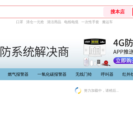
口罩
清仓一元抢
清洁用品
电线电缆
一次性手套
搬运车
燃气报警器
一氧化碳报警器
无线门铃
呼叫器
红外
努力加载中，请稍后...