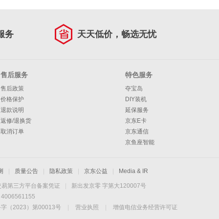
服务
天天低价，畅选无忧
售后服务
特色服务
售后政策
夺宝岛
价格保护
DIY装机
退款说明
延保服务
返修/退换货
京东E卡
取消订单
京东通信
京鱼座智能
测
|
质量公告
|
隐私政策
|
京东公益
|
Media & IR
交易第三方平台备案凭证
|
新出发京零 字第大120007号
06561155
2023）第00013号
|
营业执照
|
增值电信业务经营许可证