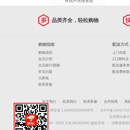
有线声光报警器
品类齐全，轻松购物
购物指南
配送方式
购物流程
上门自提
会员介绍
211限时达
生活旅行/团购
配送服务查
常见问题
配送费收取
大家电
联系客服
关于我们
|
联系我们
|
联系客服
|
合作招商
|
商
京公网安备 11000002000088号
|
京ICP备1104170
互联网出版许
Copyright © 2004 -
2026
京东JINGDONG 版权所有
|
消费者维权热