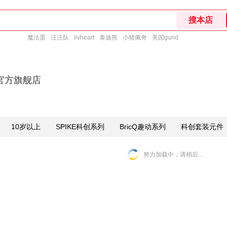
魔法蛋
汪汪队
livheart
泰迪熊
小猪佩奇
美国gund
官方旗舰店
10岁以上
SPIKE科创系列
BricQ趣动系列
科创套装元件
努力加载中，请稍后...