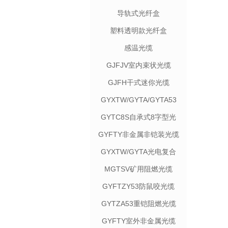
导轨式光纤盒
塑料透明款光纤盒
感温光缆
GJFJV室内束状光缆
GJFH干式迷你光缆
GYXTW/GYTA/GYTA53
光缆
GYTC8S自承式8字型光
缆
GYFTY非金属非铠装光缆
GYXTW/GYTA光电复合
光缆
MGTSV矿用阻燃光缆
GYFTZY53防鼠咬光缆
GYTZA53重铠阻燃光缆
GYFTY室外非金属光缆