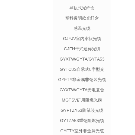
导轨式光纤盒
塑料透明款光纤盒
感温光缆
GJFJV室内束状光缆
GJFH干式迷你光缆
GYXTW/GYTA/GYTA53
光缆
GYTC8S自承式8字型光
缆
GYFTY非金属非铠装光缆
GYXTW/GYTA光电复合
光缆
MGTSV矿用阻燃光缆
GYFTZY53防鼠咬光缆
GYTZA53重铠阻燃光缆
GYFTY室外非金属光缆