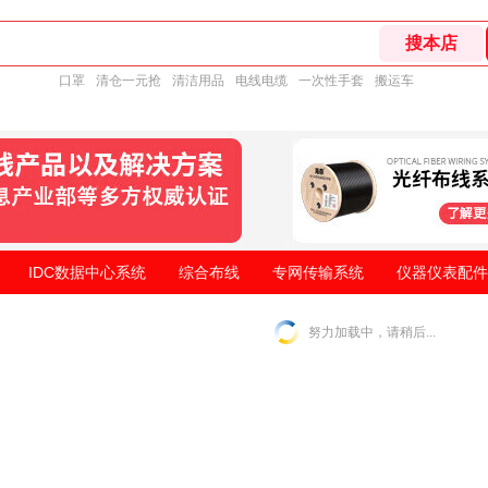
口罩
清仓一元抢
清洁用品
电线电缆
一次性手套
搬运车
IDC数据中心系统
综合布线
专网传输系统
仪器仪表配件
努力加载中，请稍后...