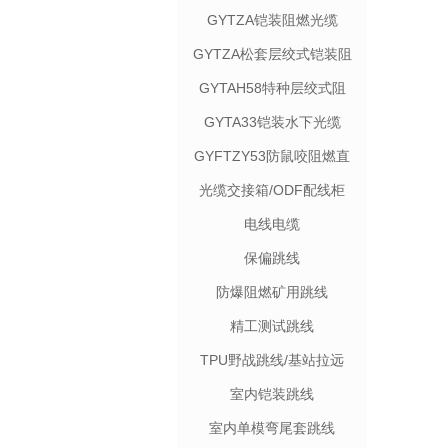
GYTZA铠装阻燃光缆
GYTZA松套层绞式铠装阻
燃光缆
GYTAH58特种层绞式阻
燃电力光缆
GYTA33铠装⽔下光缆
GYFTZY53防鼠咬阻燃直
埋电力光缆
光缆交接箱/ODF配线柜
电线电缆
保偏跳线
防爆阻燃矿用跳线
精工测试跳线
TPU野战跳线/基站拉远
室内铠装跳线
室内单模弯尾套跳线