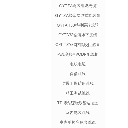
GYTZA铠装阻燃光缆
GYTZA松套层绞式铠装阻
燃光缆
GYTAH58特种层绞式阻
燃电力光缆
GYTA33铠装⽔下光缆
GYFTZY53防鼠咬阻燃直
埋电力光缆
光缆交接箱/ODF配线柜
电线电缆
保偏跳线
防爆阻燃矿用跳线
精工测试跳线
TPU野战跳线/基站拉远
室内铠装跳线
室内单模弯尾套跳线