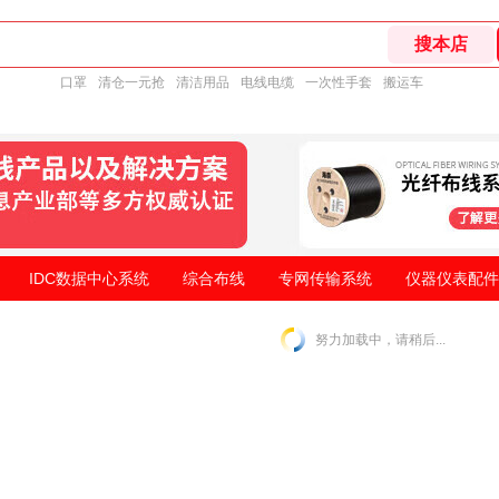
口罩
清仓一元抢
清洁用品
电线电缆
一次性手套
搬运车
IDC数据中心系统
综合布线
专网传输系统
仪器仪表配件
努力加载中，请稍后...