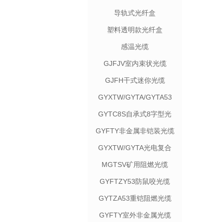
导轨式光纤盒
塑料透明款光纤盒
感温光缆
GJFJV室内束状光缆
GJFH干式迷你光缆
GYXTW/GYTA/GYTA53
光缆
GYTC8S自承式8字型光
缆
GYFTY非金属非铠装光缆
GYXTW/GYTA光电复合
光缆
MGTSV矿用阻燃光缆
GYFTZY53防鼠咬光缆
GYTZA53重铠阻燃光缆
GYFTY室外非金属光缆