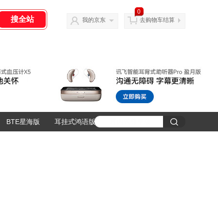
0
我的京东
去购物车结算
BTE星海版
耳挂式鸿语版
耳内式尊享版