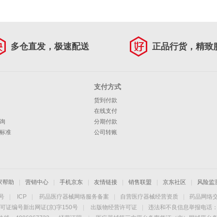
多仓直发，极速配送
正品行货，精致
支付方式
货到付款
在线支付
询
分期付款
标准
公司转账
家帮助
|
营销中心
|
手机京东
|
友情链接
|
销售联盟
|
京东社区
|
风险监
4号
|
ICP
|
药品医疗器械网络服务备案
|
自营医疗器械经营资质
|
药品网络
可证编号新出网证(京)字150号
|
出版物经营许可证
|
违法和不良信息举报电话：40