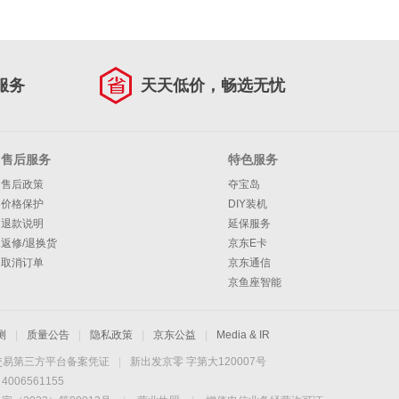
服务
天天低价，畅选无忧
售后服务
特色服务
售后政策
夺宝岛
价格保护
DIY装机
退款说明
延保服务
返修/退换货
京东E卡
取消订单
京东通信
京鱼座智能
测
|
质量公告
|
隐私政策
|
京东公益
|
Media & IR
交易第三方平台备案凭证
|
新出发京零 字第大120007号
06561155