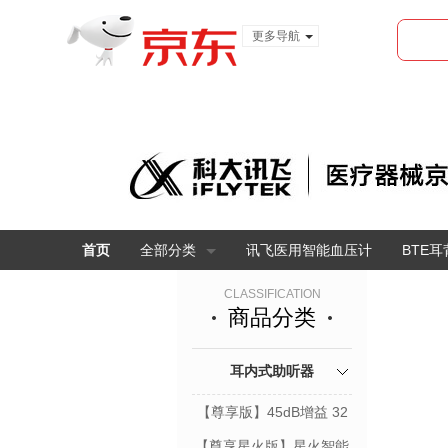
更多导航
服装城
食品
金融
首页
全部分类
讯飞医用智能血压计
BTE
CLASSIFICATION
商品分类
耳内式助听器
【尊享版】45dB增益 32
通道
【尊享星火版】星火智能