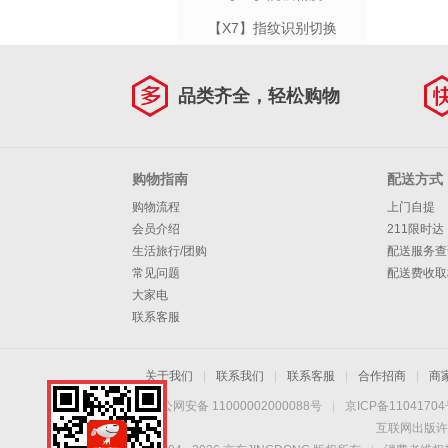
【X7】指纹识别切换
品类齐全，轻松购物
购物指南
配送方式
购物流程
上门自提
会员介绍
211限时达
生活旅行/团购
配送服务查
常见问题
配送费收取
大家电
联系客服
关于我们
|
联系我们
|
联系客服
|
合作招商
|
商
京公网安备 11000002000088号
|
京ICP备1104170
互联网出版许