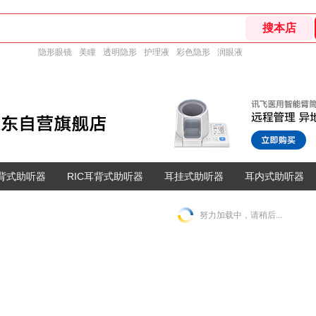
隐形眼镜
美瞳
透明隐形
护理液
彩色隐形
润眼液
耳背式助听器
RIC耳背式助听器
耳挂式助听器
耳内式助听器
努力加载中，请稍后...