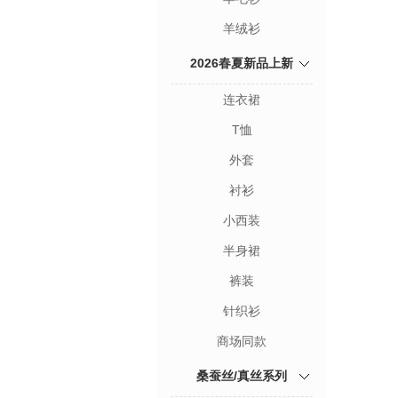
羊绒衫
2026春夏新品上新
连衣裙
T恤
外套
衬衫
小西装
半身裙
裤装
针织衫
商场同款
桑蚕丝/真丝系列