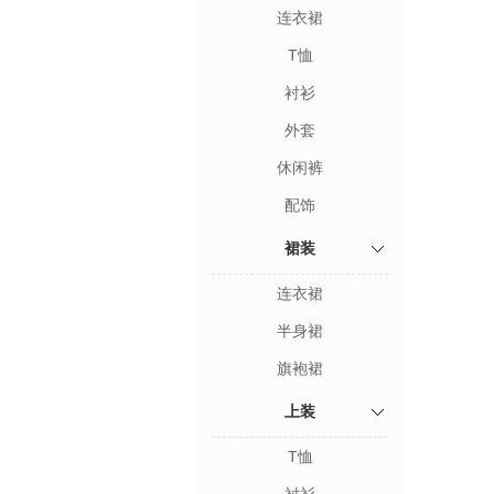
连衣裙
T恤
衬衫
外套
休闲裤
配饰
裙装
连衣裙
半身裙
旗袍裙
上装
T恤