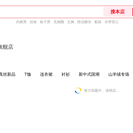
内裤男
丝袜
袜子男
无钢圈
文胸
情侣睡衣
船袜
吊带背心
旗舰店
4真丝新品
T恤
连衣裙
衬衫
新中式国潮
山羊绒专场
努力加载中，请稍后...