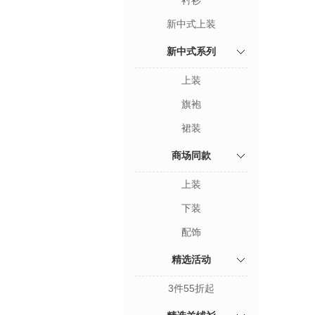
衬衫
新中式上装
新中式系列
上装
旗袍
裙装
商场同款
上装
下装
配饰
精选活动
3件55折起