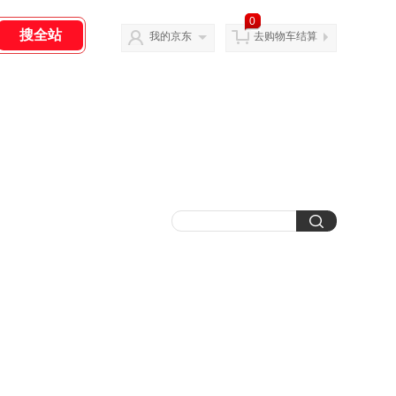
0
我的京东
去购物车结算