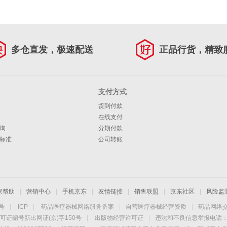
多仓直发，极速配送
正品行货，精致
支付方式
货到付款
在线支付
询
分期付款
标准
公司转账
家帮助
|
营销中心
|
手机京东
|
友情链接
|
销售联盟
|
京东社区
|
风险监
4号
|
ICP
|
药品医疗器械网络服务备案
|
自营医疗器械经营资质
|
药品网络
可证编号新出网证(京)字150号
|
出版物经营许可证
|
违法和不良信息举报电话：40