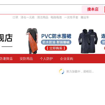
口罩
清仓一元抢
清洁用品
电线电缆
一次性手套
搬运车
防暑降温
安防用品
个人防护
企业采购
努力加载中，请稍后...