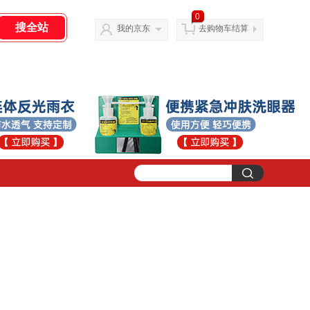
0
我的京东
去购物车结算