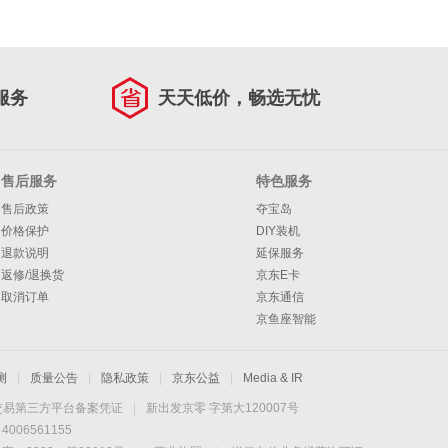
服务
天天低价，畅选无忧
售后服务
特色服务
售后政策
夺宝岛
价格保护
DIY装机
退款说明
延保服务
返修/退换货
京东E卡
取消订单
京东通信
京鱼座智能
测
|
质量公告
|
隐私政策
|
京东公益
|
Media & IR
交易第三方平台备案凭证
|
新出发京零 字第大120007号
06561155