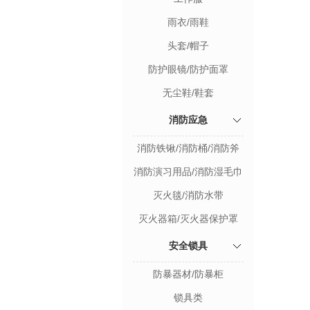
雨衣/雨鞋
头套/帽子
防护眼镜/防护面罩
无尘鞋/鞋套
消防应急
消防铁锹/消防桶/消防斧
消防演习用品/消防湿毛巾
灭火毯/消防水带
灭火器箱/灭火器保护罩
安全锁具
防暴器材/防暴柜
锁具类