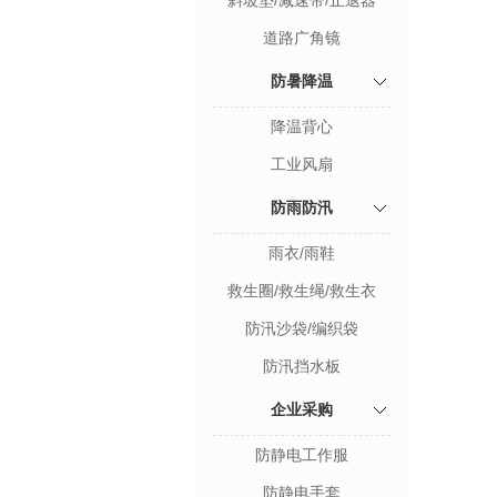
斜坡垫/减速带/止退器
道路广角镜
防暑降温
降温背心
工业风扇
防雨防汛
雨衣/雨鞋
救生圈/救生绳/救生衣
防汛沙袋/编织袋
防汛挡水板
企业采购
防静电工作服
防静电手套