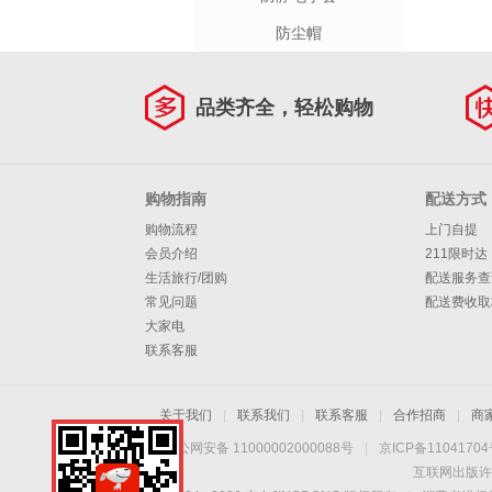
防尘帽
品类齐全，轻松购物
购物指南
配送方式
购物流程
上门自提
会员介绍
211限时达
生活旅行/团购
配送服务查
常见问题
配送费收取
大家电
联系客服
关于我们
|
联系我们
|
联系客服
|
合作招商
|
商
京公网安备 11000002000088号
|
京ICP备1104170
互联网出版许