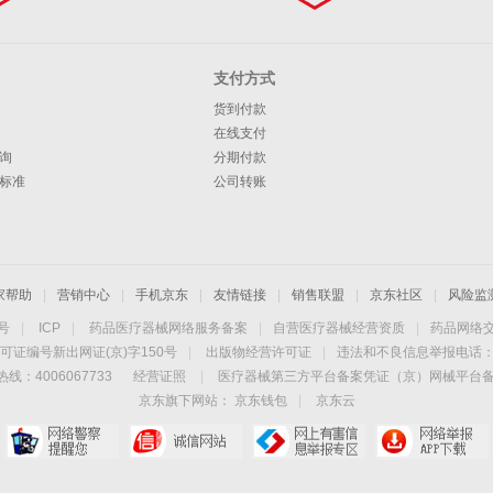
支付方式
货到付款
在线支付
询
分期付款
标准
公司转账
家帮助
|
营销中心
|
手机京东
|
友情链接
|
销售联盟
|
京东社区
|
风险监
4号
|
ICP
|
药品医疗器械网络服务备案
|
自营医疗器械经营资质
|
药品网络
可证编号新出网证(京)字150号
|
出版物经营许可证
|
违法和不良信息举报电话：40
线：4006067733
经营证照
|
医疗器械第三方平台备案凭证（京）网械平台备字（
京东旗下网站：
京东钱包
|
京东云