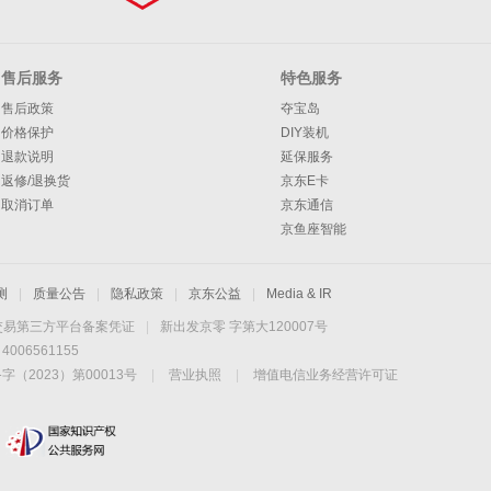
售后服务
特色服务
售后政策
夺宝岛
价格保护
DIY装机
退款说明
延保服务
返修/退换货
京东E卡
取消订单
京东通信
京鱼座智能
测
|
质量公告
|
隐私政策
|
京东公益
|
Media & IR
交易第三方平台备案凭证
|
新出发京零 字第大120007号
06561155
2023）第00013号
|
营业执照
|
增值电信业务经营许可证