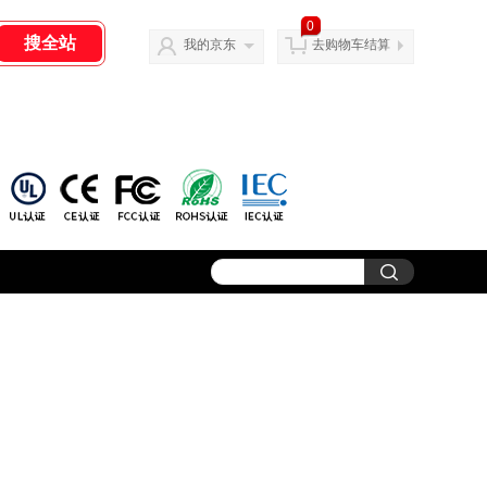
0
我的京东
去购物车结算