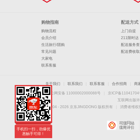
购物指南
配送方式
购物流程
上门自提
会员介绍
211限时达
生活旅行/团购
配送服务查
常见问题
配送费收取
大家电
联系客服
关于我们
|
联系我们
|
联系客服
|
合作招商
|
商
京公网安备 11000002000088号
|
京ICP备1104170
互联网出版许
Copyright © 2004 -
2026
京东JINGDONG 版权所有
|
消费者维权热
手机扫一扫，劲爆优
惠触手可得！
手机扫一扫，劲爆优
惠触手可得！