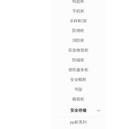
钥匙柜
手机柜
水杯柜/架
防潮柜
消防柜
应急物资柜
防磁柜
便民服务柜
安全帽柜
书架
碗筷柜
安全存储
pp柜系列