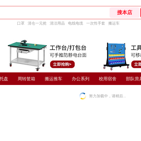
口罩
清仓一元抢
清洁用品
电线电缆
一次性手套
搬运车
托盘
周转筐箱
搬运推车
办公系列
校用宿舍
部队营
努力加载中，请稍后...