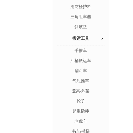
消防栓护栏
三角阻车器
斜坡垫
搬运工具
手推车
油桶搬运车
翻斗车
气瓶推车
登高梯/架
轮子
起重撬棒
老虎车
书车/书梯