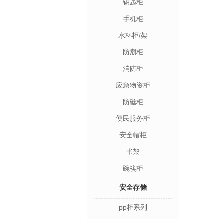
钥匙柜
手机柜
水杯柜/架
防潮柜
消防柜
应急物资柜
防磁柜
便民服务柜
安全帽柜
书架
碗筷柜
安全存储
pp柜系列