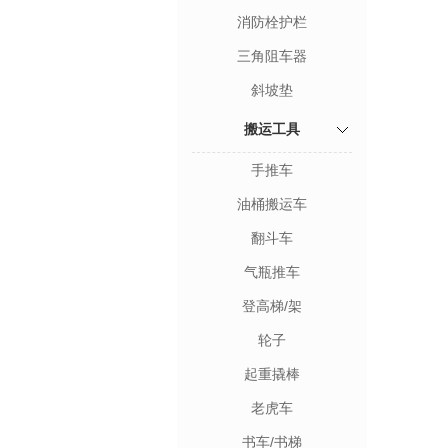
消防栓护栏
三角阻车器
斜坡垫
搬运工具
手推车
油桶搬运车
翻斗车
气瓶推车
登高梯/架
轮子
起重撬棒
老虎车
书车/书梯