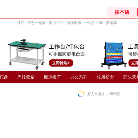
口罩
清仓一元抢
清洁用品
电线电缆
一次性手套
搬运车
托盘
周转筐箱
搬运推车
办公系列
校用宿舍
部队营
努力加载中，请稍后...