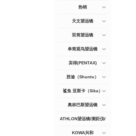
热销
天文望远镜
双筒望远镜
单筒观鸟望远镜
宾得(PENTAX)
胜途（Shuntu）
鲨鱼 亚斯卡（Sika）
奥林巴斯望远镜
ATHLON望远镜/测距仪/
观鸟镜
KOWA兴和