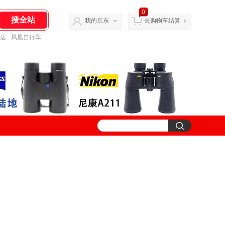
0
我的京东
去购物车结算
达
凤凰自行车