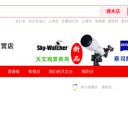
自行车
自行车成人
山地车
折叠自行车
公路车
喜德盛
捷安特
美利
显微镜
夜视仪
我们的天文台
测距仪
努力加载中，请稍后...