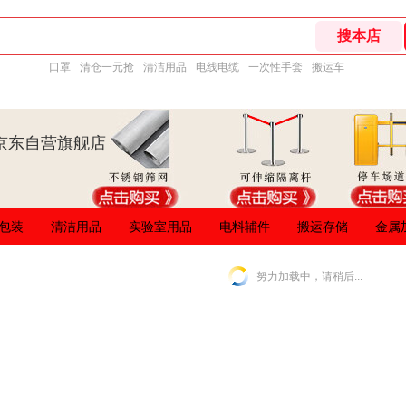
口罩
清仓一元抢
清洁用品
电线电缆
一次性手套
搬运车
京东自营旗舰店
包装
清洁用品
实验室用品
电料辅件
搬运存储
金属
努力加载中，请稍后...