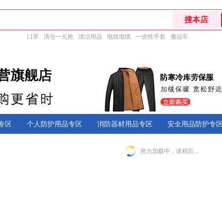
口罩
清仓一元抢
清洁用品
电线电缆
一次性手套
搬运车
专区
个人防护用品专区
消防器材用品专区
安全用品防护专
努力加载中，请稍后...