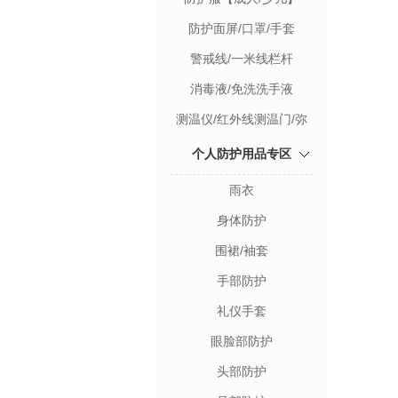
防护面屏/口罩/手套
警戒线/一米线栏杆
消毒液/免洗洗手液
测温仪/红外线测温门/弥
雾机
个人防护用品专区
雨衣
身体防护
围裙/袖套
手部防护
礼仪手套
眼脸部防护
头部防护