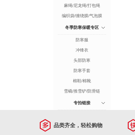
麻绳/尼龙绳/打包绳
编织袋/缠绕膜/气泡膜
冬季防寒保暖专区
防寒服
冲锋衣
头部防寒
防寒手套
棉鞋/棉靴
雪橇/推雪铲/防滑链
专拍链接
品类齐全，轻松购物