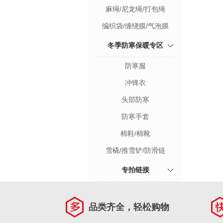
麻绳/尼龙绳/打包绳
编织袋/缠绕膜/气泡膜
冬季防寒保暖专区
防寒服
冲锋衣
头部防寒
防寒手套
棉鞋/棉靴
雪橇/推雪铲/防滑链
专拍链接
品类齐全，轻松购物