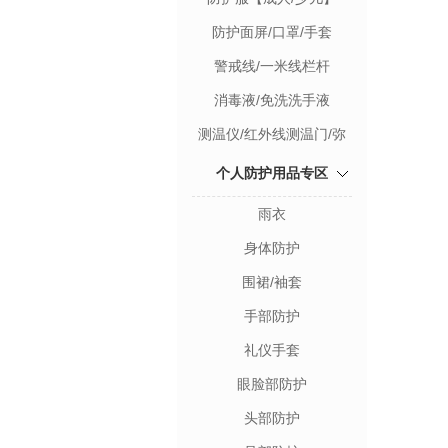
防护面屏/口罩/手套
警戒线/一米线栏杆
消毒液/免洗洗手液
测温仪/红外线测温门/弥
雾机
个人防护用品专区
雨衣
身体防护
围裙/袖套
手部防护
礼仪手套
眼脸部防护
头部防护