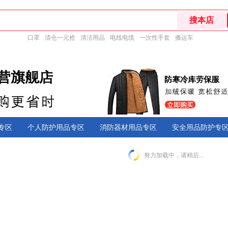
口罩
清仓一元抢
清洁用品
电线电缆
一次性手套
搬运车
专区
个人防护用品专区
消防器材用品专区
安全用品防护专
努力加载中，请稍后...