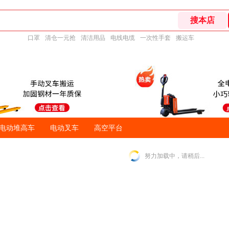
口罩
清仓一元抢
清洁用品
电线电缆
一次性手套
搬运车
电动堆高车
电动叉车
高空平台
努力加载中，请稍后...