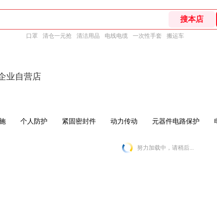
口罩
清仓一元抢
清洁用品
电线电缆
一次性手套
搬运车
东企业自营店
施
个人防护
紧固密封件
动力传动
元器件电路保护
努力加载中，请稍后...