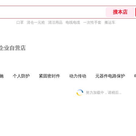
口罩
清仓一元抢
清洁用品
电线电缆
一次性手套
搬运车
东企业自营店
施
个人防护
紧固密封件
动力传动
元器件电路保护
努力加载中，请稍后...