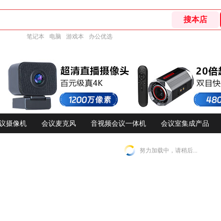
笔记本
电脑
游戏本
办公优选
议摄像机
会议麦克风
音视频会议一体机
会议室集成产品
努力加载中，请稍后...