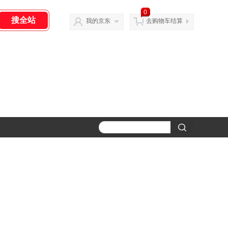
0
我的京东
去购物车结算