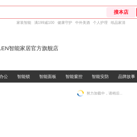
家装智能
满199减100
健康守护
中外美酒
个人护理
纸品家清
ELEN智能家居官方旗舰店
办公
智能锁
智能面板
智能窗控
智能安防
品牌故事
努力加载中，请稍后...