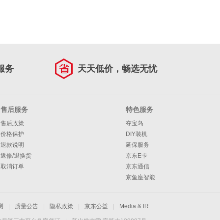
服务
天天低价，畅选无忧
售后服务
特色服务
售后政策
夺宝岛
价格保护
DIY装机
退款说明
延保服务
返修/退换货
京东E卡
取消订单
京东通信
京鱼座智能
测
|
质量公告
|
隐私政策
|
京东公益
|
Media & IR