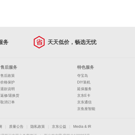
服务
天天低价，畅选无忧
售后服务
特色服务
售后政策
夺宝岛
价格保护
DIY装机
退款说明
延保服务
返修/退换货
京东E卡
取消订单
京东通信
京鱼座智能
测
|
质量公告
|
隐私政策
|
京东公益
|
Media & IR