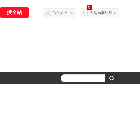
0
我的京东
去购物车结算