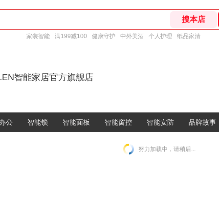
家装智能
满199减100
健康守护
中外美酒
个人护理
纸品家清
ELEN智能家居官方旗舰店
办公
智能锁
智能面板
智能窗控
智能安防
品牌故事
努力加载中，请稍后...