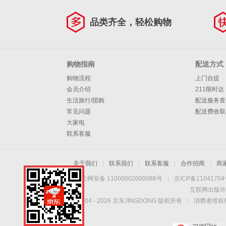
品类齐全，轻松购物
购物指南
配送方式
购物流程
上门自提
会员介绍
211限时达
生活旅行/团购
配送服务查
常见问题
配送费收取
大家电
联系客服
关于我们
|
联系我们
|
联系客服
|
合作招商
|
商
京公网安备 11000002000088号
|
京ICP备1104170
互联网出版许
Copyright © 2004 -
2026
京东JINGDONG 版权所有
|
消费者维权热
手机扫一扫，劲爆优