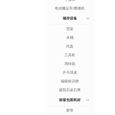
电动搬运车/爬楼机
储存设备
货架
水桶
托盘
工具柜
周转箱
乒乓球桌
磁吸标识牌
庭院石桌石凳
标签包装耗材
胶带