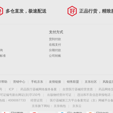
多仓直发，极速配送
正品行货，精致
支付方式
货到付款
在线支付
询
分期付款
标准
公司转账
家帮助
|
营销中心
|
手机京东
|
友情链接
|
销售联盟
|
京东社区
|
风险监
4号
|
ICP
|
药品医疗器械网络服务备案
|
自营医疗器械经营资质
|
药品网络
可证编号新出网证(京)字150号
|
出版物经营许可证
|
违法和不良信息举报电话：40
线：4006067733
经营证照
|
医疗器械第三方平台备案凭证（京）网械平台备字（
京东旗下网站：
京东钱包
|
京东云