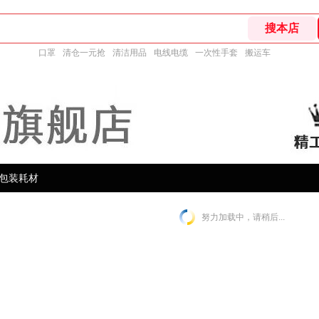
口罩
清仓一元抢
清洁用品
电线电缆
一次性手套
搬运车
包装耗材
努力加载中，请稍后...