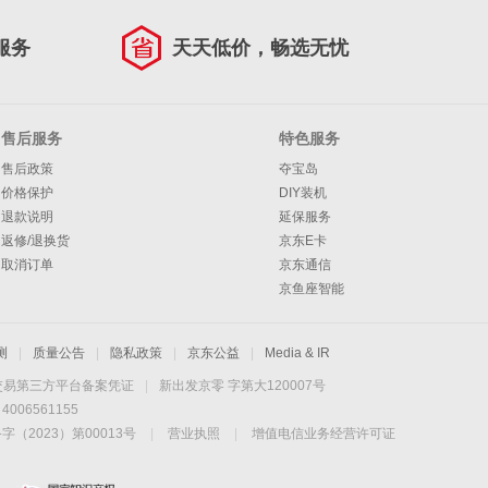
服务
天天低价，畅选无忧
售后服务
特色服务
售后政策
夺宝岛
价格保护
DIY装机
退款说明
延保服务
返修/退换货
京东E卡
取消订单
京东通信
京鱼座智能
测
|
质量公告
|
隐私政策
|
京东公益
|
Media & IR
交易第三方平台备案凭证
|
新出发京零 字第大120007号
06561155
2023）第00013号
|
营业执照
|
增值电信业务经营许可证