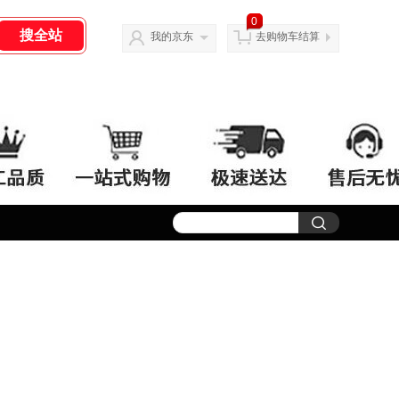
0
我的京东
去购物车结算