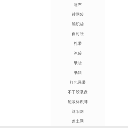
篷布
纱网袋
编织袋
自封袋
扎带
冰袋
纸袋
纸箱
打包绳带
不干胶吸盘
磁吸标识牌
遮阳网
盖土网