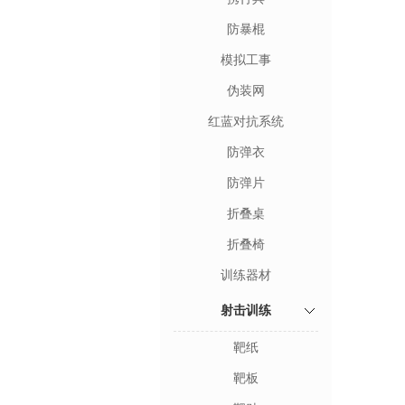
防暴棍
模拟工事
伪装网
红蓝对抗系统
防弹衣
防弹片
折叠桌
折叠椅
训练器材
射击训练
靶纸
靶板