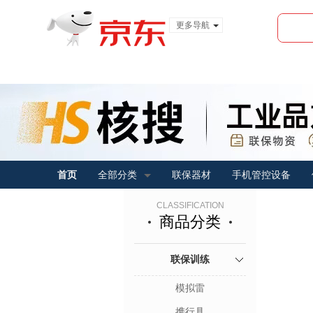
更多导航
服装城
食品
金融
首页
全部分类
联保器材
手机管控设备
CLASSIFICATION
商品分类
联保训练
模拟雷
携行具