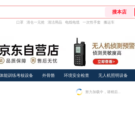
口罩
清仓一元抢
清洁用品
电线电缆
一次性手套
搬运车
体能训练考核设备
外骨骼
环境安全检查
无人机照明设备
努力加载中，请稍后...