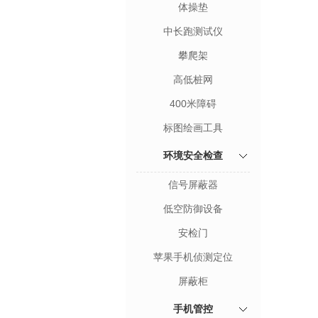
体操垫
中长跑测试仪
攀爬架
高低桩网
400米障碍
标图绘画工具
环境安全检查
信号屏蔽器
低空防御设备
安检门
苹果手机侦测定位
屏蔽柜
手机管控