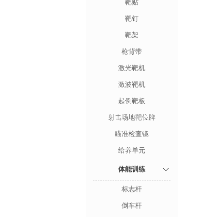
靶贴
靶钉
靶架
枪背带
激光靶机
激波靶机
起倒靶板
射击场地靶位牌
瞄准检查镜
给养单元
体能训练
标志杆
倒车杆