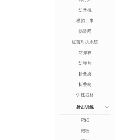
防暴棍
模拟工事
伪装网
红蓝对抗系统
防弹衣
防弹片
折叠桌
折叠椅
训练器材
射击训练
靶纸
靶板