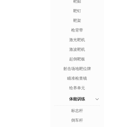
靶贴
靶钉
靶架
枪背带
激光靶机
激波靶机
起倒靶板
射击场地靶位牌
瞄准检查镜
给养单元
体能训练
标志杆
倒车杆