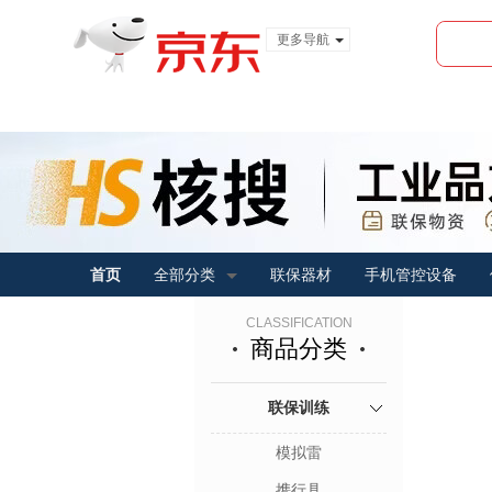
更多导航
服装城
食品
金融
首页
全部分类
联保器材
手机管控设备
CLASSIFICATION
商品分类
联保训练
模拟雷
携行具