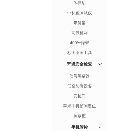
体操垫
中长跑测试仪
攀爬架
高低桩网
400米障碍
标图绘画工具
环境安全检查
信号屏蔽器
低空防御设备
安检门
苹果手机侦测定位
屏蔽柜
手机管控