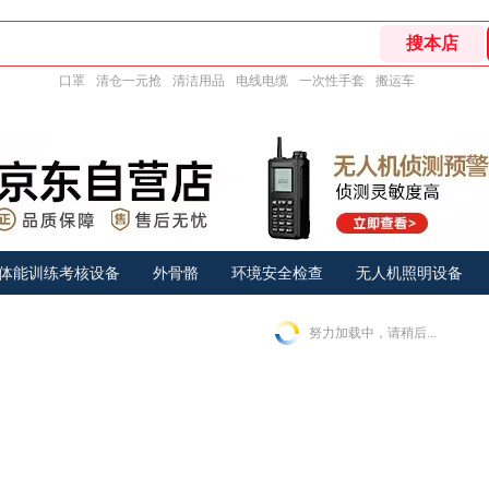
口罩
清仓一元抢
清洁用品
电线电缆
一次性手套
搬运车
体能训练考核设备
外骨骼
环境安全检查
无人机照明设备
努力加载中，请稍后...