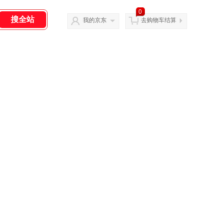
0
我的京东
去购物车结算