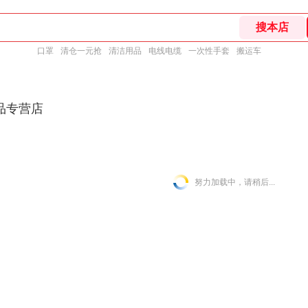
口罩
清仓一元抢
清洁用品
电线电缆
一次性手套
搬运车
品专营店
努力加载中，请稍后...