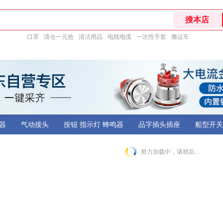
口罩
清仓一元抢
清洁用品
电线电缆
一次性手套
搬运车
器
气动接头
按钮 指示灯 蜂鸣器
品字插头插座
船型开关
努力加载中，请稍后...