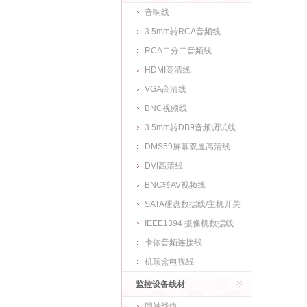
音响线
3.5mm转RCA音频线
RCA二分二音频线
HDMI高清线
VGA高清线
BNC视频线
3.5mm转DB9音频调试线
DMS59屏幕双显高清线
DVI高清线
BNC转AV视频线
SATA硬盘数据线/主机开关
线
IEEE1394 摄像机数据线
卡侬音频连接线
机顶盒电视线
监控设备线材
同轴线缆