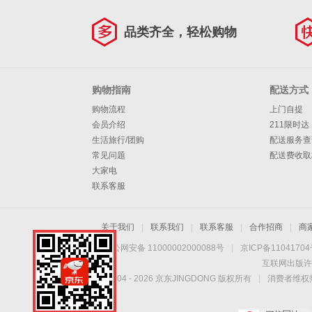
品类齐全，轻松购物
购物指南
配送方式
购物流程
上门自提
会员介绍
211限时达
生活旅行/团购
配送服务查
常见问题
配送费收取
大家电
联系客服
关于我们
|
联系我们
|
联系客服
|
合作招商
|
商
京公网安备 11000002000088号
|
京ICP备1104170
互联网出版许
Copyright © 2004 -
2026
京东JINGDONG 版权所有
|
消费者维权热
手机扫一扫，劲爆优