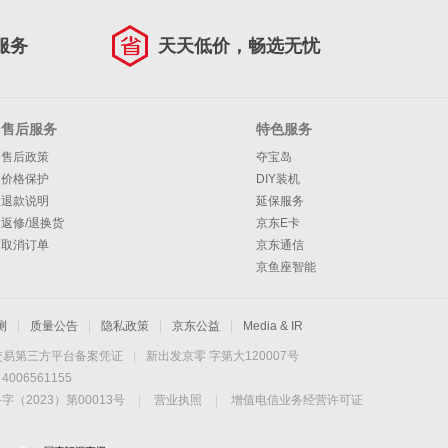
服务
天天低价，畅选无忧
售后服务
特色服务
售后政策
夺宝岛
价格保护
DIY装机
退款说明
延保服务
返修/退换货
京东E卡
取消订单
京东通信
京鱼座智能
测
|
质量公告
|
隐私政策
|
京东公益
|
Media & IR
交易第三方平台备案凭证
|
新出发京零 字第大120007号
06561155
2023）第00013号
|
营业执照
|
增值电信业务经营许可证