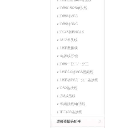
USB/232/485转接线
DB9/15/25单头线
DB9转VGA
DB9转BNC
RJ45转BNC/L9
M12单头线
USB数据线
电源线/护套
DB9一分二/一分三
USB3.0转VGA视频线
USB转PS2一分二连接线
PS2连接线
2M成品线
鸭嘴跳线/电话线
IEE488连接线
连接器插头配件