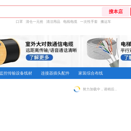
口罩
清仓一元抢
清洁用品
电线电缆
一次性手套
搬运车
监控传输设备线材
连接器插头配件
家装综合布线
努力加载中，请稍后...