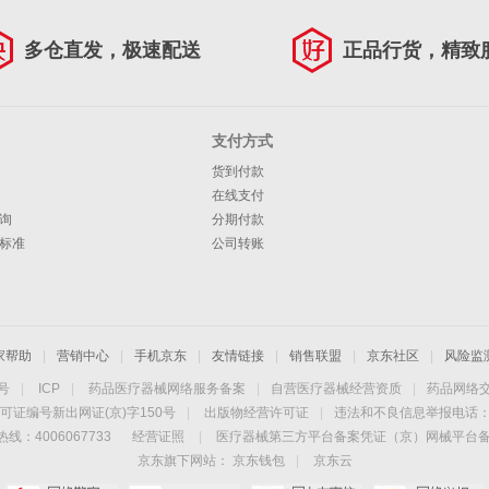
多仓直发，极速配送
正品行货，精致
支付方式
货到付款
在线支付
询
分期付款
标准
公司转账
家帮助
|
营销中心
|
手机京东
|
友情链接
|
销售联盟
|
京东社区
|
风险监
4号
|
ICP
|
药品医疗器械网络服务备案
|
自营医疗器械经营资质
|
药品网络
可证编号新出网证(京)字150号
|
出版物经营许可证
|
违法和不良信息举报电话：40
线：4006067733
经营证照
|
医疗器械第三方平台备案凭证（京）网械平台备字（
京东旗下网站：
京东钱包
|
京东云