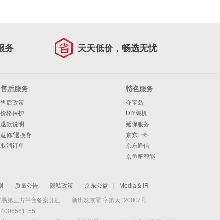
服务
天天低价，畅选无忧
售后服务
特色服务
售后政策
夺宝岛
价格保护
DIY装机
退款说明
延保服务
返修/退换货
京东E卡
取消订单
京东通信
京鱼座智能
测
|
质量公告
|
隐私政策
|
京东公益
|
Media & IR
交易第三方平台备案凭证
|
新出发京零 字第大120007号
06561155