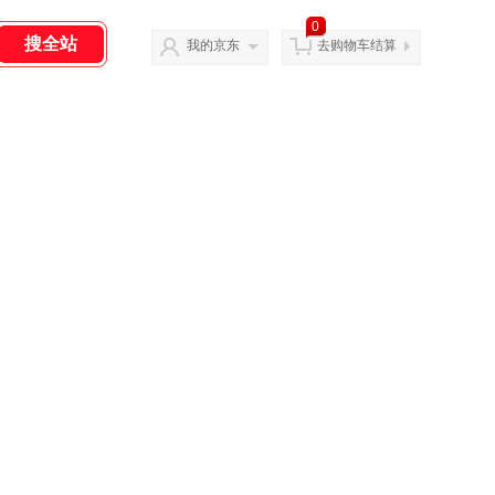
0
我的京东
去购物车结算