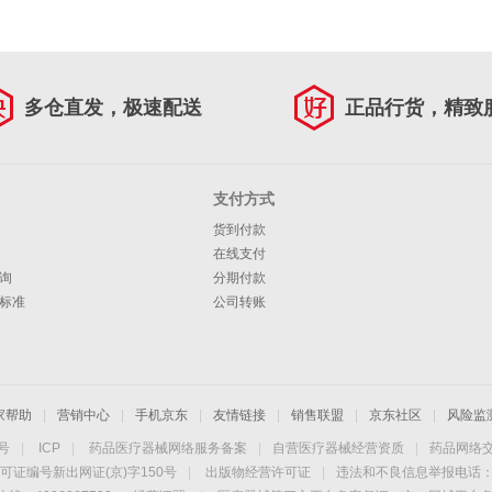
多仓直发，极速配送
正品行货，精致
支付方式
货到付款
在线支付
询
分期付款
标准
公司转账
家帮助
|
营销中心
|
手机京东
|
友情链接
|
销售联盟
|
京东社区
|
风险监
4号
|
ICP
|
药品医疗器械网络服务备案
|
自营医疗器械经营资质
|
药品网络
可证编号新出网证(京)字150号
|
出版物经营许可证
|
违法和不良信息举报电话：40