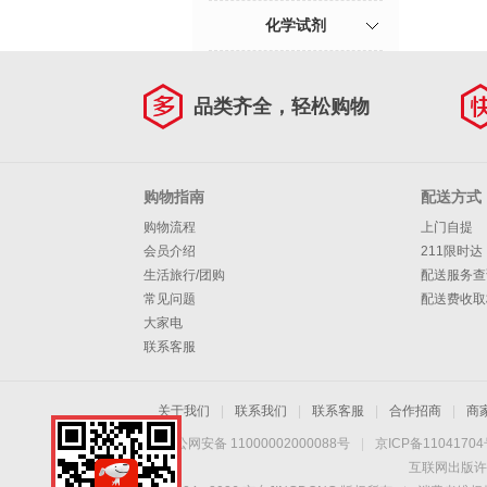
化学试剂
品类齐全，轻松购物
购物指南
配送方式
购物流程
上门自提
会员介绍
211限时达
生活旅行/团购
配送服务查
常见问题
配送费收取
大家电
联系客服
关于我们
|
联系我们
|
联系客服
|
合作招商
|
商
京公网安备 11000002000088号
|
京ICP备1104170
互联网出版许