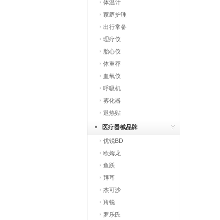
体温计
家庭护理
出行常备
理疗仪
胎心仪
体重秤
血氧仪
呼吸机
雾化器
退热贴
医疗器械品牌
优锐BD
欧姆龙
鱼跃
拜耳
杰可沙
羚锐
罗乐氏