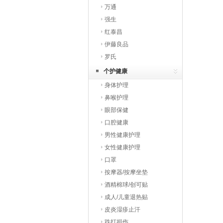
万通
强生
红泰昌
伊藤良品
罗氏
个护健康
身体护理
鼻喉护理
眼部保健
口腔健康
男性健康护理
女性健康护理
口罩
按摩器/按摩坐垫
酒精棉球/创可贴
成人/儿童退热贴
皮炎湿疹止汗
跌打损伤