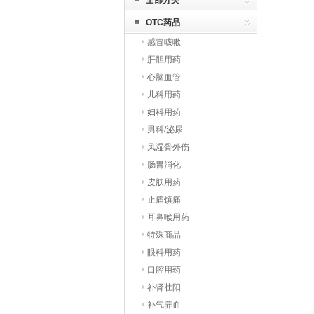
全部分类
OTC药品
感冒咳嗽
肝胆用药
心脑血管
儿科用药
妇科用药
男科/泌尿
风湿骨外伤
肠胃消化
皮肤用药
止痛镇痛
耳鼻喉用药
特殊商品
眼科用药
口腔用药
补肾壮阳
补气养血