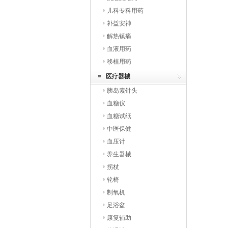
儿科专科用药
补益安神
解热镇痛
血液用药
移植用药
医疗器械
胰岛素针头
血糖仪
血糖试纸
中医保健
血压计
养生器械
拐杖
轮椅
制氧机
足浴盆
康复辅助