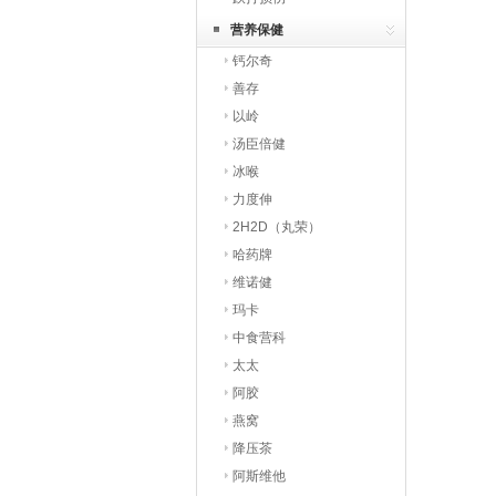
营养保健
钙尔奇
善存
以岭
汤臣倍健
冰喉
力度伸
2H2D（丸荣）
哈药牌
维诺健
玛卡
中食营科
太太
阿胶
燕窝
降压茶
阿斯维他