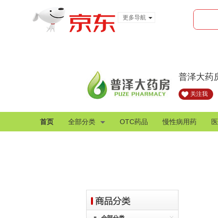
更多导航
服装城
食品
金融
普泽大药
关注我
首页
全部分类
OTC药品
慢性病用药
医