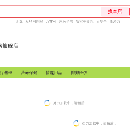
金戈
互联网医院
万艾可
恩替卡韦
安宫牛黄丸
泰毕全
希爱力
房旗舰店
疗器械
营养保健
情趣用品
排卵验孕
努力加载中，请稍后...
努力加载中，请稍后...