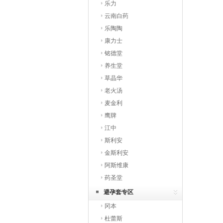
乐力
云南白药
乐陶陶
康力士
铭德堂
养生堂
草晶华
老火汤
麦金利
鹰牌
江中
斯利安
金斯利安
阿斯维康
药圣堂
避孕套专区
冈本
杜蕾斯