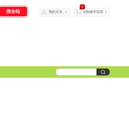
0
我的京东
去购物车结算