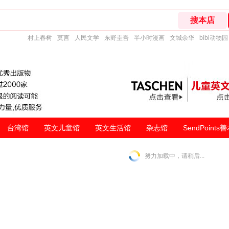
村上春树
莫言
人民文学
东野圭吾
半小时漫画
文城余华
bibi动物园
台湾馆
英文儿童馆
英文生活馆
杂志馆
SendPoints
努力加载中，请稍后...