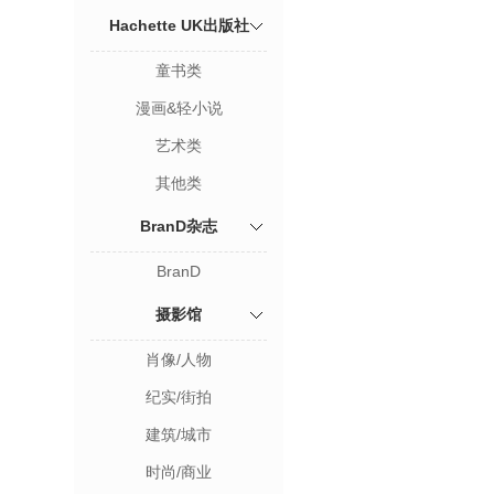
Hachette UK出版社
童书类
漫画&轻小说
艺术类
其他类
BranD杂志
BranD
摄影馆
肖像/人物
纪实/街拍
建筑/城市
时尚/商业