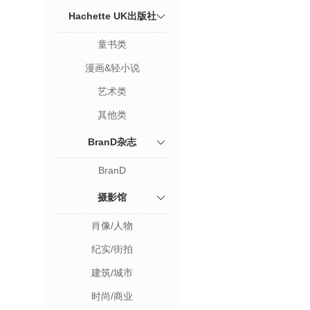
Hachette UK出版社
童书类
漫画&轻小说
艺术类
其他类
BranD杂志
BranD
摄影馆
肖像/人物
纪实/街拍
建筑/城市
时尚/商业