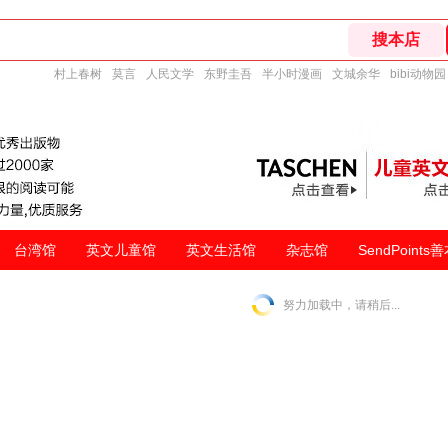
村上春树
莫言
人民文学
东野圭吾
半小时漫画
文城余华
bibi动物园
台湾馆
英文儿童馆
英文生活馆
杂志馆
SendPoints
努力加载中，请稍后...