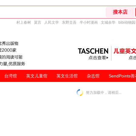
村上春树
莫言
人民文学
东野圭吾
半小时漫画
文城余华
bibi动物园
台湾馆
英文儿童馆
英文生活馆
杂志馆
SendPoints
努力加载中，请稍后...