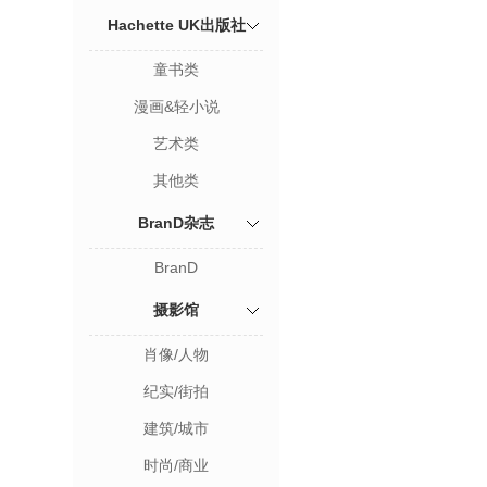
Hachette UK出版社
童书类
漫画&轻小说
艺术类
其他类
BranD杂志
BranD
摄影馆
肖像/人物
纪实/街拍
建筑/城市
时尚/商业