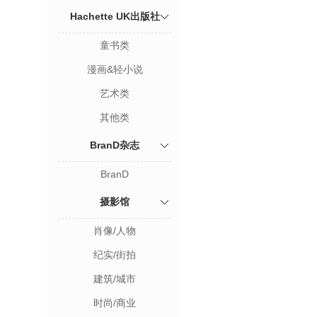
Hachette UK出版社
童书类
漫画&轻小说
艺术类
其他类
BranD杂志
BranD
摄影馆
肖像/人物
纪实/街拍
建筑/城市
时尚/商业