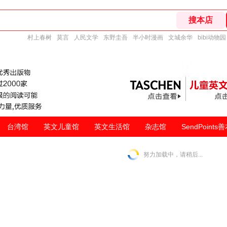
村上春树
莫言
人民文学
东野圭吾
半小时漫画
文城余华
bibi动物园
台湾馆
英文儿童馆
英文生活馆
杂志馆
SendPoints
努力加载中，请稍后...