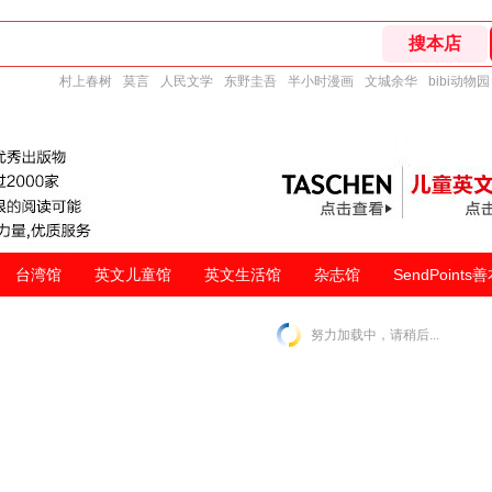
村上春树
莫言
人民文学
东野圭吾
半小时漫画
文城余华
bibi动物园
台湾馆
英文儿童馆
英文生活馆
杂志馆
SendPoints
努力加载中，请稍后...