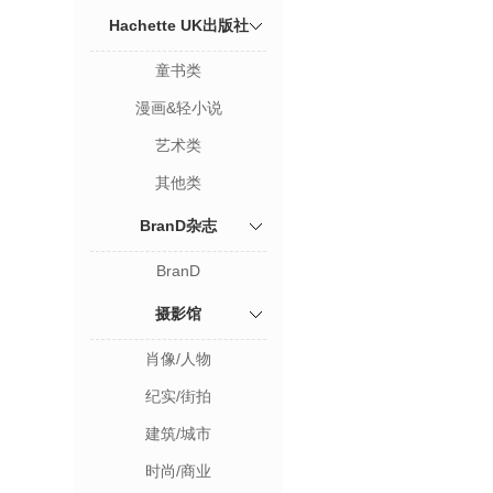
Hachette UK出版社
童书类
漫画&轻小说
艺术类
其他类
BranD杂志
BranD
摄影馆
肖像/人物
纪实/街拍
建筑/城市
时尚/商业