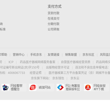
支付方式
货到付款
在线支付
询
分期付款
标准
公司转账
家帮助
|
营销中心
|
手机京东
|
友情链接
|
销售联盟
|
京东社区
|
风险监
4号
|
ICP
|
药品医疗器械网络服务备案
|
自营医疗器械经营资质
|
药品网络
可证编号新出网证(京)字150号
|
出版物经营许可证
|
违法和不良信息举报电话：40
线：4006067733
经营证照
|
医疗器械第三方平台备案凭证（京）网械平台备字（
京东旗下网站：
京东钱包
|
京东云