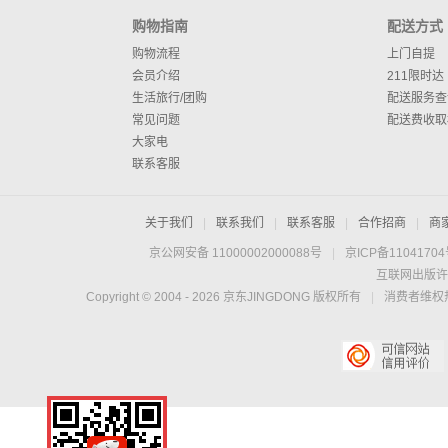
购物指南
配送方式
购物流程
上门自提
会员介绍
211限时达
生活旅行/团购
配送服务查
常见问题
配送费收取
大家电
联系客服
关于我们
|
联系我们
|
联系客服
|
合作招商
|
商
京公网安备 11000002000088号
|
京ICP备1104170
互联网出版许
Copyright © 2004 -
2026
京东JINGDONG 版权所有
|
消费者维权热