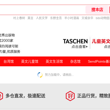
村上春树
莫言
人民文学
东野圭吾
半小时漫画
文城余华
bibi动物园
台湾馆
英文儿童馆
英文生活馆
杂志馆
SendPoints
努力加载中，请稍后...
多仓直发，极速配送
正品行货，精致