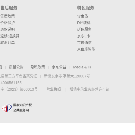
售后服务
特色服务
售后政策
夺宝岛
价格保护
DIY装机
退款说明
延保服务
返修/退换货
京东E卡
取消订单
京东通信
京鱼座智能
测
|
质量公告
|
隐私政策
|
京东公益
|
Media & IR
交易第三方平台备案凭证
|
新出发京零 字第大120007号
06561155
2023）第00013号
|
营业执照
|
增值电信业务经营许可证