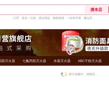
口罩
清仓一元抢
清洁用品
电线电缆
一次性手套
搬运车
丙烷灭火器
七氟丙烷灭火器
水基灭火器
ABC干粉灭火器
努力加载中，请稍后...