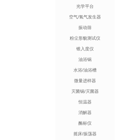
光学平台
空气/氢气发生器
振动筛
粉尘形貌测试仪
锥入度仪
油浴锅
水浴/油浴槽
微量进样器
灭菌锅/灭菌器
恒温器
消解器
酶标仪
摇床/振荡器