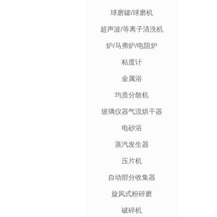
球磨罐/球磨机
超声波/等离子清洗机
炉/马弗炉/电阻炉
粘度计
金属浴
均质分散机
玻璃仪器气流烘干器
电砂浴
蒸汽发生器
压片机
自动部分收集器
旋风式粉碎磨
破碎机