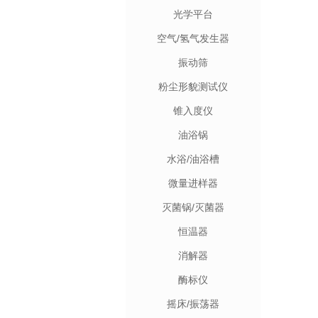
光学平台
空气/氢气发生器
振动筛
粉尘形貌测试仪
锥入度仪
油浴锅
水浴/油浴槽
微量进样器
灭菌锅/灭菌器
恒温器
消解器
酶标仪
摇床/振荡器