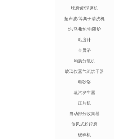
球磨罐/球磨机
超声波/等离子清洗机
炉/马弗炉/电阻炉
粘度计
金属浴
均质分散机
玻璃仪器气流烘干器
电砂浴
蒸汽发生器
压片机
自动部分收集器
旋风式粉碎磨
破碎机