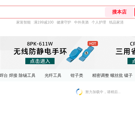
家装智能
满199减100
健康守护
中外美酒
个人护理
纸品家清
焊台 焊接 除锡工具
光纤工具
钳子类
精密调整 螺丝批 镊子
努力加载中，请稍后...