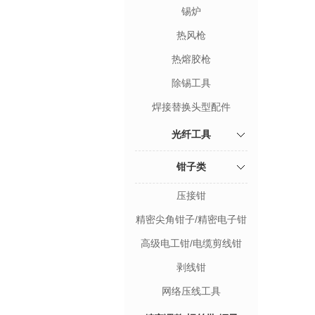
锡炉
热风枪
热熔胶枪
除锡工具
焊接替换头型配件
光纤工具
钳子类
压接钳
精密尖角钳子/精密电子钳
高级电工钳/电缆剪线钳
剥线钳
网络压线工具