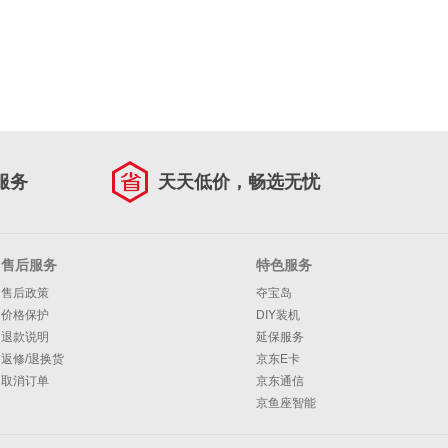
服务
天天低价，畅选无忧
售后服务
特色服务
售后政策
夺宝岛
价格保护
DIY装机
退款说明
延保服务
返修/退换货
京东E卡
取消订单
京东通信
京鱼座智能