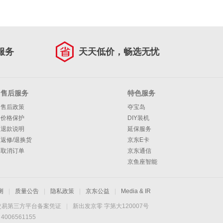
服务
天天低价，畅选无忧
售后服务
特色服务
售后政策
夺宝岛
价格保护
DIY装机
退款说明
延保服务
返修/退换货
京东E卡
取消订单
京东通信
京鱼座智能
测
|
质量公告
|
隐私政策
|
京东公益
|
Media & IR
交易第三方平台备案凭证
|
新出发京零 字第大120007号
06561155