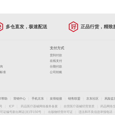
多仓直发，极速配送
正品行货，精致
支付方式
货到付款
在线支付
询
分期付款
标准
公司转账
家帮助
|
营销中心
|
手机京东
|
友情链接
|
销售联盟
|
京东社区
|
风险监
4号
|
ICP
|
药品医疗器械网络服务备案
|
自营医疗器械经营资质
|
药品网络
可证编号新出网证(京)字150号
|
出版物经营许可证
|
违法和不良信息举报电话：40