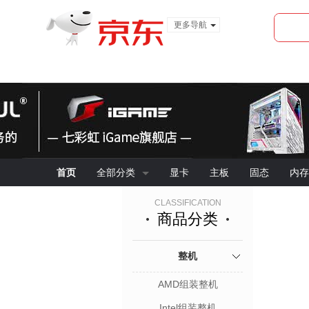
更多导航
服装城
食品
金融
首页
全部分类
显卡
主板
固态
内存
CLASSIFICATION
商品分类
整机
AMD组装整机
Intel组装整机