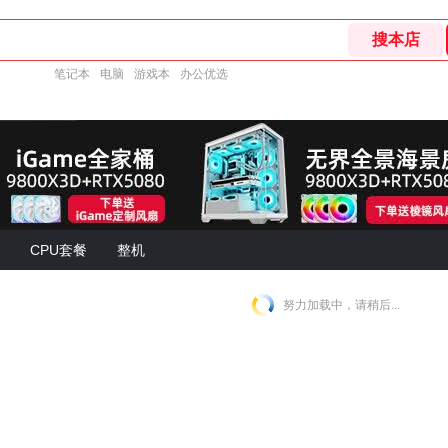
笔记本
电脑
游戏本
办公优选
CPU套餐
整机
努力加载中，请稍后...