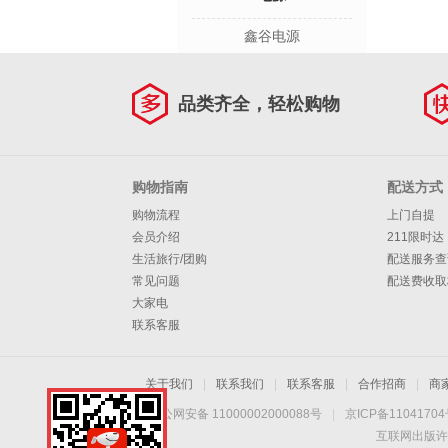
鑫谷电源
品类齐全，轻松购物
购物指南
配送方式
购物流程
上门自提
会员介绍
211限时达
生活旅行/团购
配送服务查
常见问题
配送费收取
大家电
联系客服
关于我们
|
联系我们
|
联系客服
|
合作招商
|
商
京公网安备 11000002000088号
|
京ICP备1104170
互联网出版许