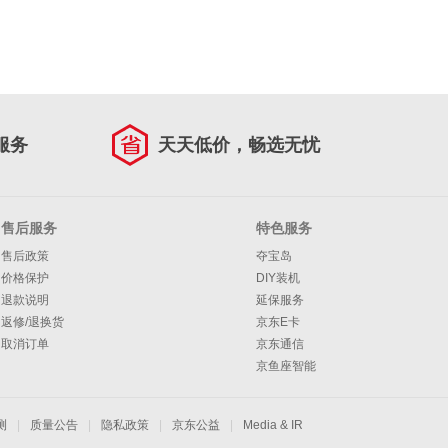
服务
天天低价，畅选无忧
售后服务
特色服务
售后政策
夺宝岛
价格保护
DIY装机
退款说明
延保服务
返修/退换货
京东E卡
取消订单
京东通信
京鱼座智能
测
|
质量公告
|
隐私政策
|
京东公益
|
Media & IR