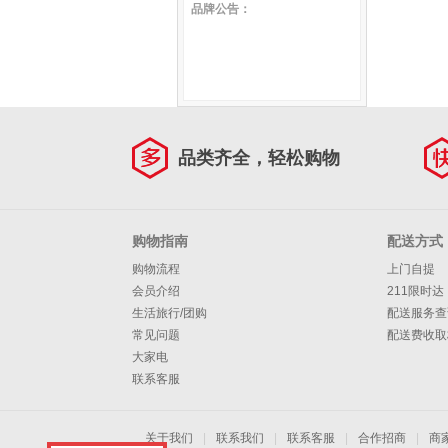
品牌公告：
胡桃色
新款茶具茶盘 梵静中号
66*36*4cm
品类齐全，轻松购物
购物指南
配送方式
购物流程
上门自提
会员介绍
211限时达
生活旅行/团购
配送服务查
常见问题
配送费收取
大家电
联系客服
关于我们
|
联系我们
|
联系客服
|
合作招商
|
商