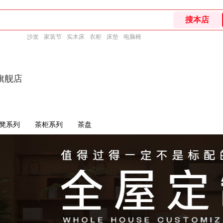
沙发
家装节
实木床
衣柜
床垫
电脑椅
旗舰店
凳系列
茶柜系列
茶盘