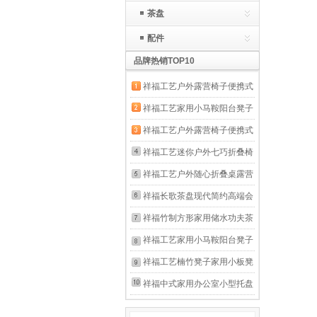
茶盘
配件
品牌热销TOP10
祥福工艺户外露营椅子便携式
凳子钓鱼椅马扎超轻野餐休闲
祥福工艺家用小马鞍阳台凳子
沙滩索伦森折叠椅 索伦森折
新中式换鞋凳客厅沙发矮凳餐
祥福工艺户外露营椅子便携式
叠椅高款米白(胡桃色)
凳庭院板凳浴室凳 小马鞍
凳子钓鱼椅马扎超轻野餐休闲
祥福工艺迷你户外七巧折叠椅
（胡桃色）
沙滩索伦森折叠椅 索伦森折
便携式小马扎露营钓鱼凳子超
祥福工艺户外随心折叠桌露营
叠椅高款军绿(胡桃色)
轻美术生野餐躺椅 七巧折叠
家用野餐便携沙滩钓鱼桌简约
祥福长歌茶盘现代简约高端会
椅胡桃色单竹条座面
阳台桌折叠餐桌 随心折叠桌
客家用储水干泡台茶台托盘茶
祥福竹制方形家用储水功夫茶
60（胡桃色）
海茶几 长歌茶盘中（栗色） 1
具家用小型简易干泡盘沥水茶
祥福工艺家用小马鞍阳台凳子
个
托盘茶盘 观山月四合一
新中式换鞋凳客厅沙发矮凳餐
祥福工艺楠竹凳子家用小板凳
730*410*80
凳庭院板凳浴室凳 乐芬沐浴
沙发凳网红客厅小凳子茶几凳
祥福中式家用办公室小型托盘
凳
儿童凳简约矮凳 节节高板凳-
武夷楠竹直排式茶托简约茶台