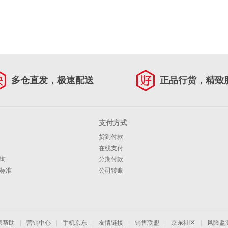
多仓直发，极速配送
正品行货，精致
支付方式
货到付款
在线支付
询
分期付款
标准
公司转账
家帮助
|
营销中心
|
手机京东
|
友情链接
|
销售联盟
|
京东社区
|
风险监