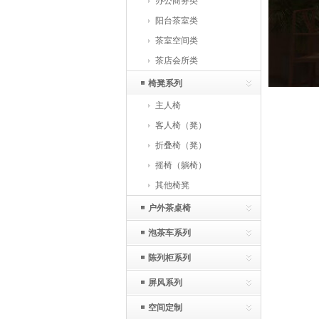
办公商务类
阳台茶室类
茶室空间类
茶店会所类
椅凳系列
主人椅
客人椅（凳）
折叠椅（凳）
摇椅（躺椅）
其他椅凳
户外茶桌椅
泡茶车系列
陈列柜系列
屏风系列
空间定制